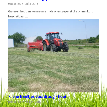
0 Reacties
/
juni 3, 2016
Gisteren hebben we nieuwe midirollen geperst die binnenkort
beschikbaar…
Kliene Baaltjes voordroog / hooi
0 Reacties
/
april 15, 2016